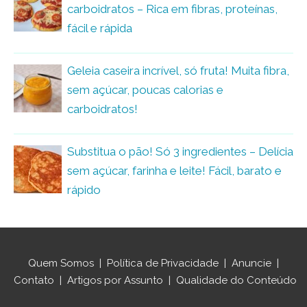
carboidratos – Rica em fibras, proteínas,
fácil e rápida
Geleia caseira incrível, só fruta! Muita fibra,
sem açúcar, poucas calorias e
carboidratos!
Substitua o pão! Só 3 ingredientes – Delícia
sem açúcar, farinha e leite! Fácil, barato e
rápido
Quem Somos
|
Política de Privacidade
|
Anuncie
|
Contato
|
Artigos por Assunto
|
Qualidade do Conteúdo