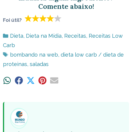
Comente abaixo!
Foi útil?
Categorias
Dieta
,
Dieta na Mídia
,
Receitas
,
Receitas Low
Carb
Tags
bombando na web
,
dieta low carb / dieta de
proteinas
,
saladas
Share
Share
Share
Share
Share
on
on
on
on
on
WhatsApp
Facebook
X
Pinterest
Email
(Twitter)