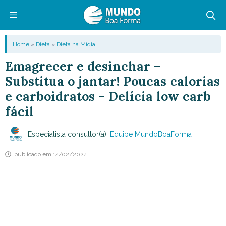
Pular
para
o
Menu
Home
»
Dieta
»
Dieta na Mídia
conteúdo
Emagrecer e desinchar –
Substitua o jantar! Poucas calorias
e carboidratos – Delícia low carb
fácil
Especialista consultor(a):
Equipe MundoBoaForma
publicado em
14/02/2024