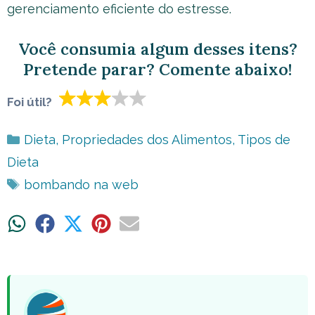
gerenciamento eficiente do estresse.
Você consumia algum desses itens?
Pretende parar? Comente abaixo!
Foi útil?
Categorias
Dieta
,
Propriedades dos Alimentos
,
Tipos de
Dieta
Tags
bombando na web
Share
Share
Share
Share
Share
on
on
on
on
on
WhatsApp
Facebook
X
Pinterest
Email
(Twitter)