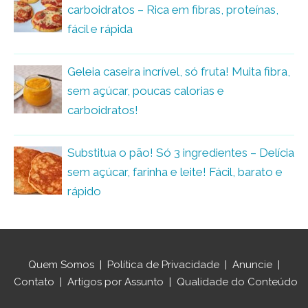
carboidratos – Rica em fibras, proteínas,
fácil e rápida
Geleia caseira incrível, só fruta! Muita fibra,
sem açúcar, poucas calorias e
carboidratos!
Substitua o pão! Só 3 ingredientes – Delícia
sem açúcar, farinha e leite! Fácil, barato e
rápido
Quem Somos
|
Política de Privacidade
|
Anuncie
|
Contato
|
Artigos por Assunto
|
Qualidade do Conteúdo