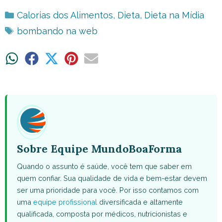
Categorias
Calorias dos Alimentos
,
Dieta
,
Dieta na Mídia
Tags
bombando na web
Share
Share
Share
Share
Share
on
on
on
on
on
WhatsApp
Facebook
X
Pinterest
Email
(Twitter)
Sobre Equipe MundoBoaForma
Quando o assunto é saúde, você tem que saber em
quem confiar. Sua qualidade de vida e bem-estar devem
ser uma prioridade para você. Por isso contamos com
uma
equipe profissional
diversificada e altamente
qualificada, composta por médicos, nutricionistas e