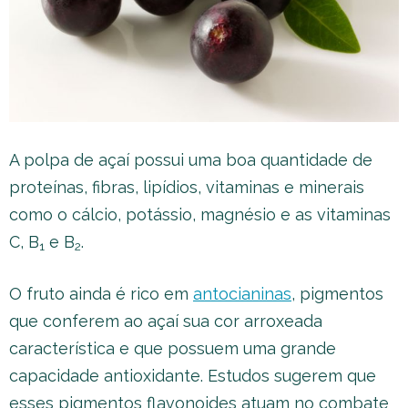
A polpa de açaí possui uma boa quantidade de
proteínas, fibras, lipídios, vitaminas e minerais
como o cálcio, potássio, magnésio e as vitaminas
C, B
e B
.
1
2
O fruto ainda é rico em
antocianinas
, pigmentos
que conferem ao açaí sua cor arroxeada
característica e que possuem uma grande
capacidade antioxidante. Estudos sugerem que
esses pigmentos flavonoides atuam no combate