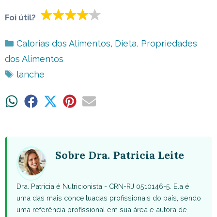
Foi útil?
Categorias
Calorias dos Alimentos
,
Dieta
,
Propriedades
dos Alimentos
Tags
lanche
Share
Share
Share
Share
Share
on
on
on
on
on
WhatsApp
Facebook
X
Pinterest
Email
(Twitter)
Sobre Dra. Patricia Leite
Dra. Patricia é Nutricionista - CRN-RJ 0510146-5. Ela é
uma das mais conceituadas profissionais do país, sendo
uma referência profissional em sua área e autora de