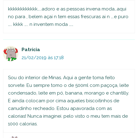
kkkkkkkkkkkk…..adoro e as pessoas invena moda…aqui
no para , belem açai n tem essas frescuras ai n ….e puro
….. kkkk ….. n inventem moda ……
Patrícia
21/02/2019 às 17:18
Sou do interior de Minas. Aqui a gente toma feito
sorvete. Eu sempre tomo o de 500ml com paçoça, leite
condensado, leite em pó, banana, morango e chantilly.
E ainda colocam por cima aqueles biscoitinhos de
canudinho recheado. Estou apavorada com as
calorias! Nunca imaginei. pelo visto o meu tem mais de
1000 calorias.