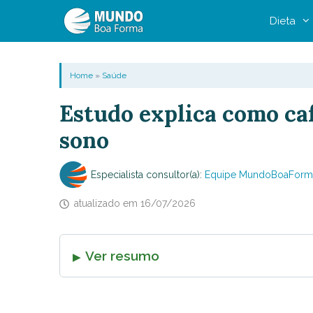
Pular
Dieta
para
o
conteúdo
Home
»
Saúde
Estudo explica como caf
sono
Especialista consultor(a):
Equipe MundoBoaForm
atualizado em
16/07/2026
Ver resumo