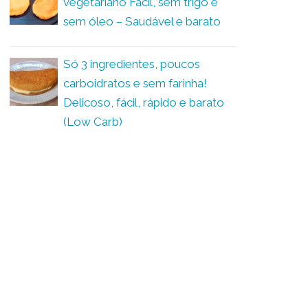
vegetariano Fácil, sem trigo e
sem óleo – Saudável e barato
Só 3 ingredientes, poucos
carboidratos e sem farinha!
Delicoso, fácil, rápido e barato
(Low Carb)