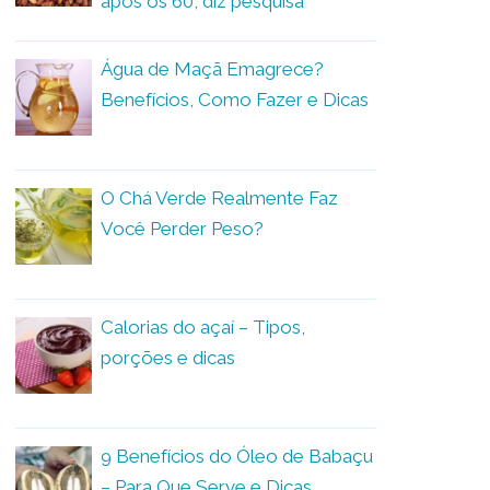
após os 60, diz pesquisa
Água de Maçã Emagrece?
Benefícios, Como Fazer e Dicas
O Chá Verde Realmente Faz
Você Perder Peso?
Calorias do açaí – Tipos,
porções e dicas
9 Benefícios do Óleo de Babaçu
– Para Que Serve e Dicas