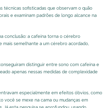
as técnicas sofisticadas que observam o quão
rebrais e examinam padrões de longo alcance na
 conclusão: a cafeína torna o cérebro
 e mais semelhante a um cérebro acordado,
onseguiram distinguir entre sono com cafeína e
aseado apenas nessas medidas de complexidade
centravam especialmente em efeitos óbvios, como
nto você se mexe na cama ou mudanças em
s. Já esta pesquisa se aprofundou, usando