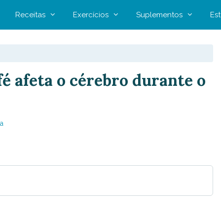
Receitas
Exercícios
Suplementos
Est
é afeta o cérebro durante o
a