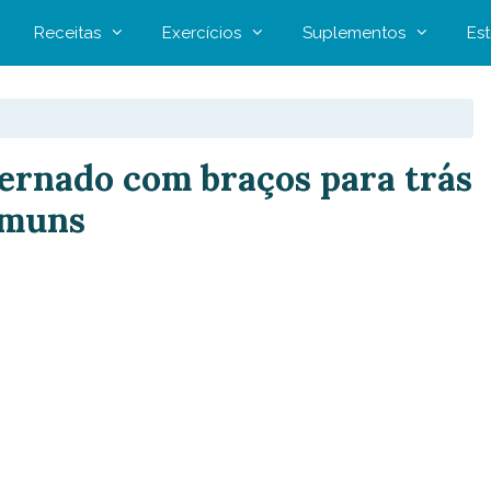
Receitas
Exercícios
Suplementos
Est
ernado com braços para trás
omuns