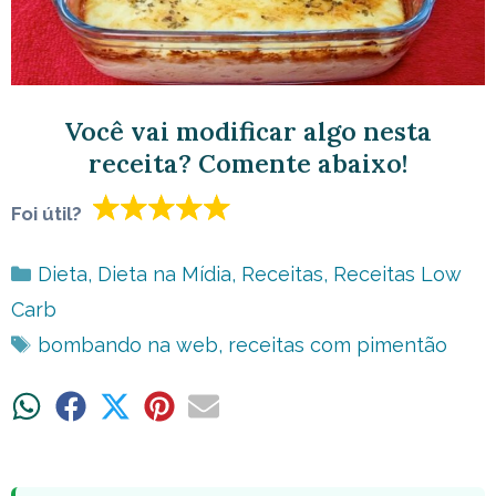
Você vai modificar algo nesta
receita? Comente abaixo!
Foi útil?
Categorias
Dieta
,
Dieta na Mídia
,
Receitas
,
Receitas Low
Carb
Tags
bombando na web
,
receitas com pimentão
Share
Share
Share
Share
Share
on
on
on
on
on
WhatsApp
Facebook
X
Pinterest
Email