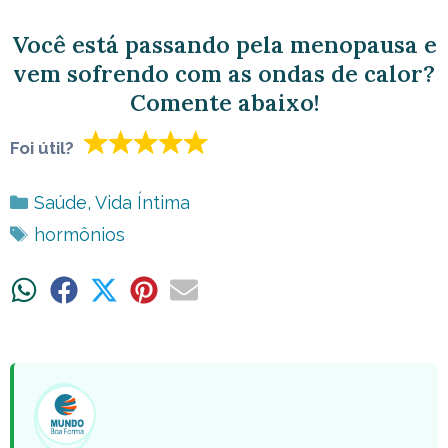
Você está passando pela menopausa e
vem sofrendo com as ondas de calor?
Comente abaixo!
Foi útil?
Categorias
Saúde
,
Vida Íntima
Tags
hormônios
Share
Share
Share
Share
Share
on
on
on
on
on
WhatsApp
Facebook
X
Pinterest
Email
(Twitter)