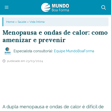
Pular
para
o
Menu
Home
»
Saúde
»
Vida Íntima
conteúdo
Menopausa e ondas de calor: como
amenizar e prevenir
Especialista consultor(a):
Equipe MundoBoaForma
publicado em
23/03/2024
A dupla menopausa e ondas de calor é difícil de