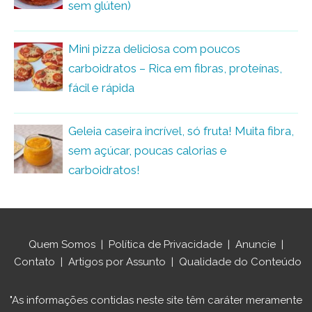
sem glúten)
Mini pizza deliciosa com poucos
carboidratos – Rica em fibras, proteínas,
fácil e rápida
Geleia caseira incrível, só fruta! Muita fibra,
sem açúcar, poucas calorias e
carboidratos!
Quem Somos
|
Política de Privacidade
|
Anuncie
|
Contato
|
Artigos por Assunto
|
Qualidade do Conteúdo
"As informações contidas neste site têm caráter meramente