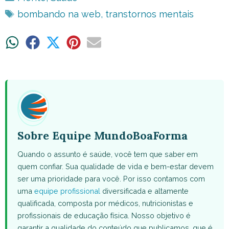
Tags
bombando na web
,
transtornos mentais
Share
Share
Share
Share
Share
on
on
on
on
on
WhatsApp
Facebook
X
Pinterest
Email
(Twitter)
Sobre Equipe MundoBoaForma
Quando o assunto é saúde, você tem que saber em
quem confiar. Sua qualidade de vida e bem-estar devem
ser uma prioridade para você. Por isso contamos com
uma
equipe profissional
diversificada e altamente
qualificada, composta por médicos, nutricionistas e
profissionais de educação física. Nosso objetivo é
garantir a qualidade do conteúdo que publicamos, que é