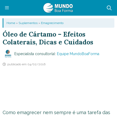
Pular
para
o
Menu
Home
»
Suplementos
»
Emagrecimento
conteúdo
Óleo de Cártamo – Efeitos
Colaterais, Dicas e Cuidados
Especialista consultor(a):
Equipe MundoBoaForma
publicado em
04/02/2016
Como emagrecer nem sempre é uma tarefa das