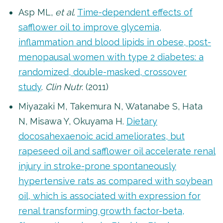
Asp ML,
et al
.
Time-dependent effects of
safflower oil to improve glycemia,
inflammation and blood lipids in obese, post-
menopausal women with type 2 diabetes: a
randomized, double-masked, crossover
study
.
Clin Nutr
. (2011)
Miyazaki M, Takemura N, Watanabe S, Hata
N, Misawa Y, Okuyama H.
Dietary
docosahexaenoic acid ameliorates, but
rapeseed oil and safflower oil accelerate renal
injury in stroke-prone spontaneously
hypertensive rats as compared with soybean
oil, which is associated with expression for
renal transforming growth factor-beta,