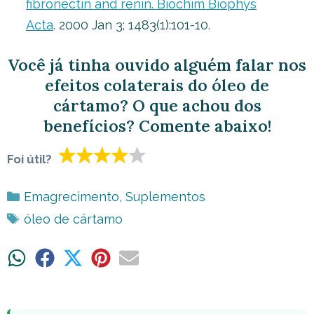
fibronectin and renin. Biochim Biophys
Acta
. 2000 Jan 3; 1483(1):101-10.
Você já tinha ouvido alguém falar nos
efeitos colaterais do óleo de
cártamo? O que achou dos
benefícios? Comente abaixo!
Foi útil?
Categorias
Emagrecimento
,
Suplementos
Tags
óleo de cártamo
Share
Share
Share
Share
Share
on
on
on
on
on
WhatsApp
Facebook
X
Pinterest
Email