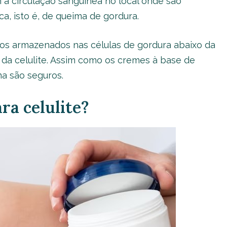
 a circulação sanguínea no local onde são
ca, isto é, de queima de gordura.
ídeos armazenados nas células de gordura abaixo da
 da celulite. Assim como os cremes à base de
na são seguros.
ra celulite?