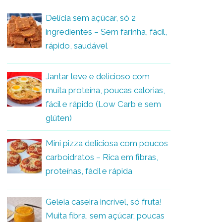
Delícia sem açúcar, só 2
ingredientes – Sem farinha, fácil,
rápido, saudável
Jantar leve e delicioso com
muita proteína, poucas calorias,
fácil e rápido (Low Carb e sem
glúten)
Mini pizza deliciosa com poucos
carboidratos – Rica em fibras,
proteínas, fácil e rápida
Geleia caseira incrível, só fruta!
Muita fibra, sem açúcar, poucas