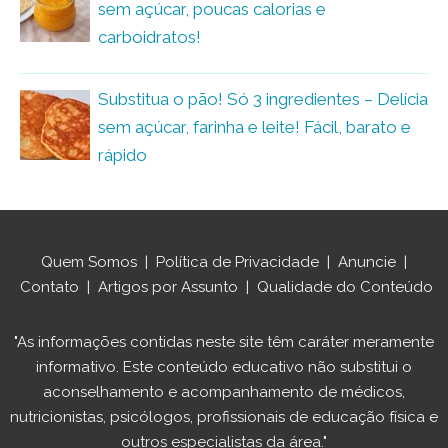
sem açúcar, poucas calorias e
carboidratos!
Substitua o pão! Só 3 ingredientes – Delícia
sem açúcar, farinha e leite! Fácil, barato e
rápido
Quem Somos
|
Política de Privacidade
|
Anuncie
|
Contato
|
Artigos por Assunto
|
Qualidade do Conteúdo
"As informações contidas neste site têm caráter meramente
informativo. Este conteúdo educativo não substitui o
aconselhamento e acompanhamento de médicos,
nutricionistas, psicólogos, profissionais de educação física e
outros especialistas da área."