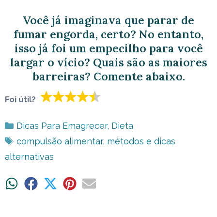
Você já imaginava que parar de
fumar engorda, certo? No entanto,
isso já foi um empecilho para você
largar o vício? Quais são as maiores
barreiras? Comente abaixo.
Foi útil?
Categorias
Dicas Para Emagrecer
,
Dieta
Tags
compulsão alimentar
,
métodos e dicas
alternativas
Share
Share
Share
Share
Share
on
on
on
on
on
WhatsApp
Facebook
X
Pinterest
Email