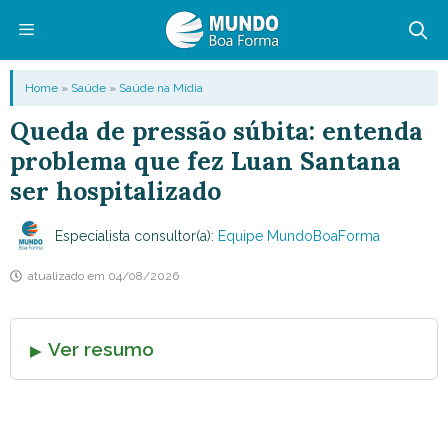
Pular
para
o
Menu
Home
»
Saúde
»
Saúde na Mídia
conteúdo
Queda de pressão súbita: entenda
problema que fez Luan Santana
ser hospitalizado
Especialista consultor(a):
Equipe MundoBoaForma
atualizado em
04/08/2026
Ver resumo