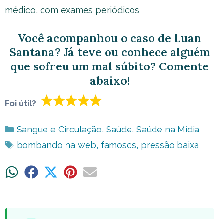
médico, com exames periódicos
Você acompanhou o caso de Luan
Santana? Já teve ou conhece alguém
que sofreu um mal súbito? Comente
abaixo!
Foi útil?
Categorias
Sangue e Circulação
,
Saúde
,
Saúde na Mídia
Tags
bombando na web
,
famosos
,
pressão baixa
Share
Share
Share
Share
Share
on
on
on
on
on
WhatsApp
Facebook
X
Pinterest
Email
(Twitter)