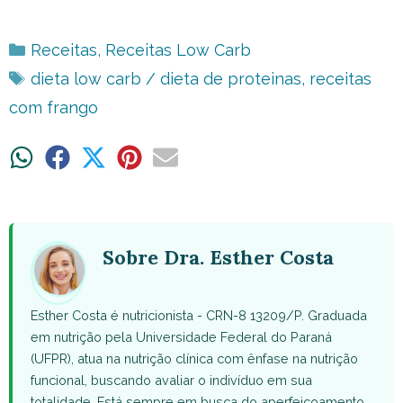
Categorias
Receitas
,
Receitas Low Carb
Tags
dieta low carb / dieta de proteinas
,
receitas
com frango
Share
Share
Share
Share
Share
on
on
on
on
on
WhatsApp
Facebook
X
Pinterest
Email
(Twitter)
Sobre Dra. Esther Costa
Esther Costa é nutricionista - CRN-8 13209/P. Graduada
em nutrição pela Universidade Federal do Paraná
(UFPR), atua na nutrição clínica com ênfase na nutrição
funcional, buscando avaliar o indivíduo em sua
totalidade. Está sempre em busca do aperfeiçoamento