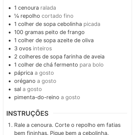
1
cenoura
ralada
¼
repolho
cortado fino
1
colher de sopa
cebolinha
picada
100
gramas
peito de frango
1
colher de sopa
azeite de oliva
3
ovos
inteiros
2
colheres de sopa
farinha de aveia
1
colher de chá
fermento
para bolo
páprica
a gosto
orégano
a gosto
sal
a gosto
pimenta-do-reino
a gosto
INSTRUÇÕES
Rale a cenoura. Corte o repolho em fatias
bem fininhas. Pique bem a cebolinha.