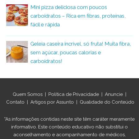
Mini pizza deliciosa com poucos
carboidratos – Rica em fibras, proteínas,
fácil e rápida
Geleia caseira incrível, só fruta! Muita fibra,
sem açúcar, poucas calorias e
carboidratos!
Quem Somos
|
Política de Privacidade
|
Anuncie
|
Contato
|
Artigos por Assunto
|
Qualidade do Conteúdo
"As informações contidas neste site têm caráter meramente
informativo. Este conteúdo educativo não substitui o
aconselhamento e acompanhamento de médicos,