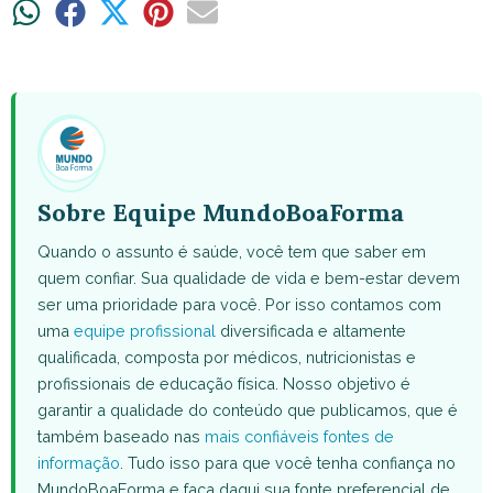
Share
Share
Share
Share
Share
on
on
on
on
on
WhatsApp
Facebook
X
Pinterest
Email
(Twitter)
Sobre Equipe MundoBoaForma
Quando o assunto é saúde, você tem que saber em
quem confiar. Sua qualidade de vida e bem-estar devem
ser uma prioridade para você. Por isso contamos com
uma
equipe profissional
diversificada e altamente
qualificada, composta por médicos, nutricionistas e
profissionais de educação física. Nosso objetivo é
garantir a qualidade do conteúdo que publicamos, que é
também baseado nas
mais confiáveis fontes de
informação
. Tudo isso para que você tenha confiança no
MundoBoaForma e faça daqui sua fonte preferencial de