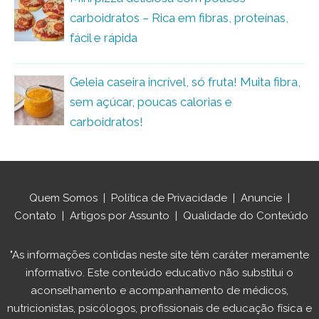
carboidratos – Rica em fibras, proteínas,
fácil e rápida
Geleia caseira incrível, só fruta! Muita fibra,
sem açúcar, poucas calorias e
carboidratos!
Quem Somos
|
Política de Privacidade
|
Anuncie
|
Contato
|
Artigos por Assunto
|
Qualidade do Conteúdo
"As informações contidas neste site têm caráter meramente
informativo. Este conteúdo educativo não substitui o
aconselhamento e acompanhamento de médicos,
nutricionistas, psicólogos, profissionais de educação física e