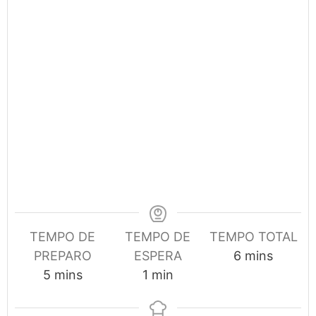
TEMPO DE
TEMPO DE
TEMPO TOTAL
minutes
PREPARO
ESPERA
6
mins
minutes
minute
5
mins
1
min