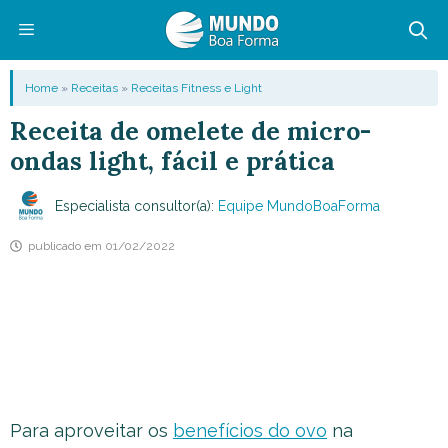
Pular
para
o
Menu
Home
»
Receitas
»
Receitas Fitness e Light
conteúdo
Receita de omelete de micro-
ondas light, fácil e prática
Especialista consultor(a):
Equipe MundoBoaForma
publicado em
01/02/2022
Para aproveitar os
benefícios do ovo
na