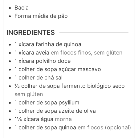
Bacia
Forma média de pão
INGREDIENTES
1
xícara
farinha de quinoa
1
xícara
aveia
em flocos finos, sem glúten
1
xícara
polvilho doce
1
colher de sopa
açúcar mascavo
1
colher de chá
sal
½
colher de sopa
fermento biológico seco
sem glúten
1
colher de sopa
psyllium
1
colher de sopa
azeite de oliva
1¼
xícara
água
morna
1
colher de sopa
quinoa
em flocos (opcional)