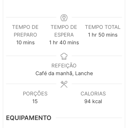
TEMPO DE
TEMPO DE
TEMPO TOTAL
hour
minutes
PREPARO
ESPERA
1
hr
50
mins
minutes
hour
minutes
10
mins
1
hr
40
mins
REFEIÇÃO
Café da manhã, Lanche
PORÇÕES
CALORIAS
15
94
kcal
EQUIPAMENTO