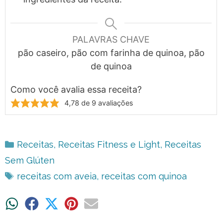
PALAVRAS CHAVE
pão caseiro, pão com farinha de quinoa, pão
de quinoa
Como você avalia essa receita?
4,78
de
9
avaliações
Categorias
Receitas
,
Receitas Fitness e Light
,
Receitas
Sem Glúten
Tags
receitas com aveia
,
receitas com quinoa
Share
Share
Share
Share
Share
on
on
on
on
on