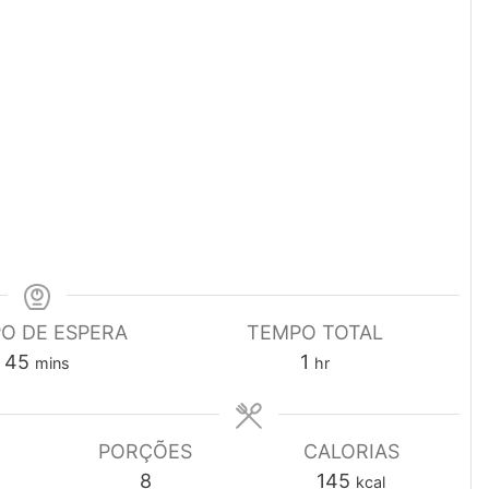
O DE ESPERA
TEMPO TOTAL
minutes
hour
45
1
mins
hr
PORÇÕES
CALORIAS
8
145
kcal