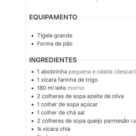
EQUIPAMENTO
Tigela grande
Forma de pão
INGREDIENTES
1
abobrinha
pequena e ralada (descarta
1
xícara
farinha de trigo
180
ml
leite
morno
2
colheres de sopa
azeite de oliva
1
colher de sopa
açúcar
1
colher de chá
sal
2
colheres de sopa
queijo parmesão
r
⅙
xícara
chia