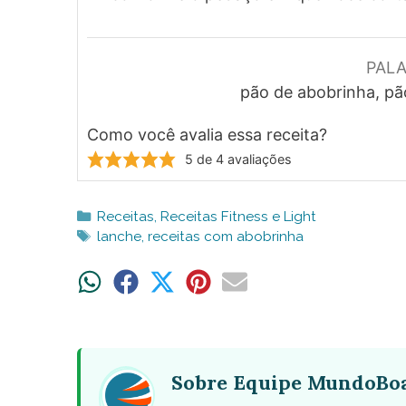
PAL
pão de abobrinha, pão
Como você avalia essa receita?
5
de
4
avaliações
Categorias
Receitas
,
Receitas Fitness e Light
Tags
lanche
,
receitas com abobrinha
Share
Share
Share
Share
Share
on
on
on
on
on
WhatsApp
Facebook
X
Pinterest
Email
(Twitter)
Sobre Equipe MundoBo