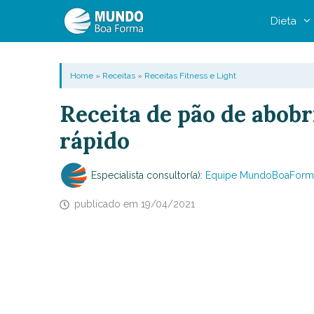
Pular
Dieta
para
o
conteúdo
Home
»
Receitas
»
Receitas Fitness e Light
Receita de pão de abobri
rápido
Especialista consultor(a):
Equipe MundoBoaForm
publicado em
19/04/2021