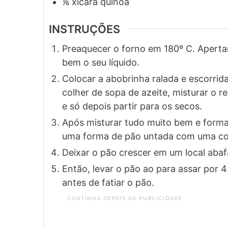
⅙
xícara
quinoa
INSTRUÇÕES
Preaquecer o forno em 180º C. Aperta
bem o seu líquido.
Colocar a abobrinha ralada e escorri
colher de sopa de azeite, misturar o r
e só depois partir para os secos.
Após misturar tudo muito bem e form
uma forma de pão untada com uma colh
Deixar o pão crescer em um local aba
Então, levar o pão ao para assar por 4
antes de fatiar o pão.
CONTINUA DEPOIS DA PUBLICIDADE