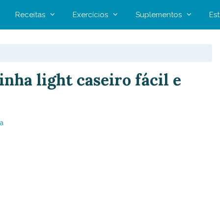
Receitas
Exercícios
Suplementos
Est
nha light caseiro fácil e
a