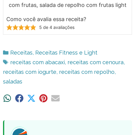
com frutas, salada de repolho com frutas light
Como você avalia essa receita?
5
de
4
avaliações
Categorias
Receitas
,
Receitas Fitness e Light
Tags
receitas com abacaxi
,
receitas com cenoura
,
receitas com iogurte
,
receitas com repolho
,
saladas
Share
Share
Share
Share
Share
on
on
on
on
on
WhatsApp
Facebook
X
Pinterest
Email
(Twitter)