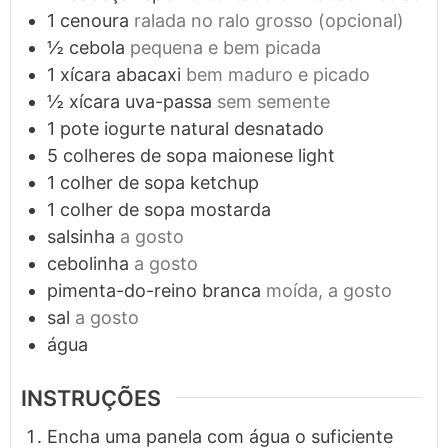
1
cenoura
ralada no ralo grosso (opcional)
½
cebola
pequena e bem picada
1
xícara
abacaxi
bem maduro e picado
½
xícara
uva-passa
sem semente
1
pote
iogurte natural desnatado
5
colheres de sopa
maionese light
1
colher de sopa
ketchup
1
colher de sopa
mostarda
salsinha
a gosto
cebolinha
a gosto
pimenta-do-reino branca
moída, a gosto
sal
a gosto
água
INSTRUÇÕES
Encha uma panela com água o suficiente