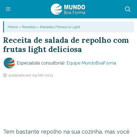
Pular
para
o
Menu
Home
»
Receitas
»
Receitas Fitness e Light
conteúdo
Receita de salada de repolho com
frutas light deliciosa
Especialista consultor(a):
Equipe MundoBoaForma
publicado em
05/08/2021
Tem bastante repolho na sua cozinha, mas você