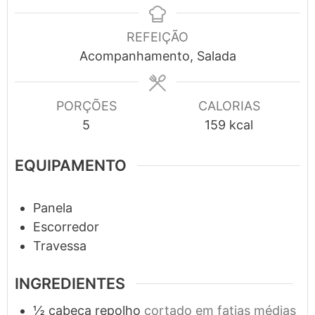
REFEIÇÃO
Acompanhamento, Salada
PORÇÕES
CALORIAS
5
159
kcal
EQUIPAMENTO
Panela
Escorredor
Travessa
INGREDIENTES
½
cabeça
repolho
cortado em fatias médias