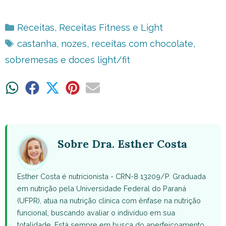
Categorias
Receitas
,
Receitas Fitness e Light
Tags
castanha
,
nozes
,
receitas com chocolate
,
sobremesas e doces light/fit
Share
Share
Share
Share
Share
on
on
on
on
on
WhatsApp
Facebook
X
Pinterest
Email
(Twitter)
Sobre Dra. Esther Costa
Esther Costa é nutricionista - CRN-8 13209/P. Graduada
em nutrição pela Universidade Federal do Paraná
(UFPR), atua na nutrição clínica com ênfase na nutrição
funcional, buscando avaliar o indivíduo em sua
totalidade. Está sempre em busca do aperfeiçoamento