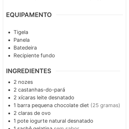
EQUIPAMENTO
Tigela
Panela
Batedeira
Recipiente
fundo
INGREDIENTES
2
nozes
2
castanhas-do-pará
2
xícaras
leite desnatado
1
barra pequena
chocolate diet
(25 gramas)
2
claras de ovo
1
pote
iogurte natural desnatado
1
sachê
gelatina
sem sabor