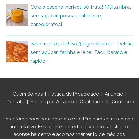
Geleia caseira incrível, só fruta! Muita fibra,
sem açúcar, poucas calorias e
carboidratos!
Substitua o pão! Só 3 ingredientes – Delícia
sem açúcar, farinha e leite! Fácil, barato e
rápido
Quem Somos
|
Política de Privacidade
|
Anuncie
|
Contato
|
Artigos por Assunto
|
Qualidade do Conteúdo
"As informações contidas neste site têm caráter meramente
informativo. Este conteúdo educativo não substitui o
aconselhamento e acompanhamento de médicos,