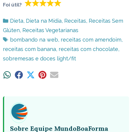
Foi útil?
Categorias
Dieta
,
Dieta na Mídia
,
Receitas
,
Receitas Sem
Glúten
,
Receitas Vegetarianas
Tags
bombando na web
,
receitas com amendoim
,
receitas com banana
,
receitas com chocolate
,
sobremesas e doces light/fit
Share
Share
Share
Share
Share
on
on
on
on
on
WhatsApp
Facebook
X
Pinterest
Email
(Twitter)
Sobre Equipe MundoBoaForma