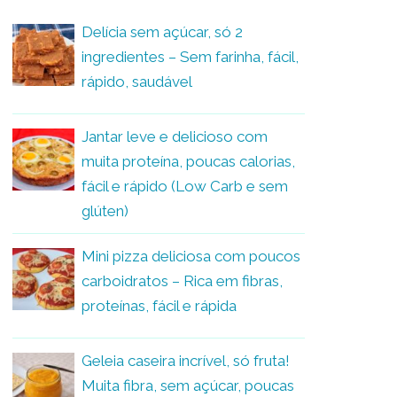
Delícia sem açúcar, só 2
ingredientes – Sem farinha, fácil,
rápido, saudável
Jantar leve e delicioso com
muita proteína, poucas calorias,
fácil e rápido (Low Carb e sem
glúten)
Mini pizza deliciosa com poucos
carboidratos – Rica em fibras,
proteínas, fácil e rápida
Geleia caseira incrível, só fruta!
Muita fibra, sem açúcar, poucas