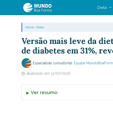
Pular
Dieta
para
o
conteúdo
Home
»
Dieta
Versão mais leve da die
de diabetes em 31%, rev
Especialista consultor(a):
Equipe MundoBoaForm
atualizado em
13/07/2026
Ver resumo