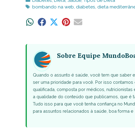
Categorias
Diabetes
,
Dieta
,
Saúde
,
Tipos de Dieta
Tags
bombando na web
,
diabetes
,
dieta mediterrân
Share
Share
Share
Share
Share
on
on
on
on
on
WhatsApp
Facebook
X
Pinterest
Email
(Twitter)
Sobre Equipe MundoBo
Quando o assunto é saúde, você tem que saber e
ser uma prioridade para você. Por isso contamo
qualificada, composta por médicos, nutricionistas 
a qualidade do conteúdo que publicamos, que 
Tudo isso para que você tenha confiança no Mund
para assuntos relacionados à saúde, boa forma e 