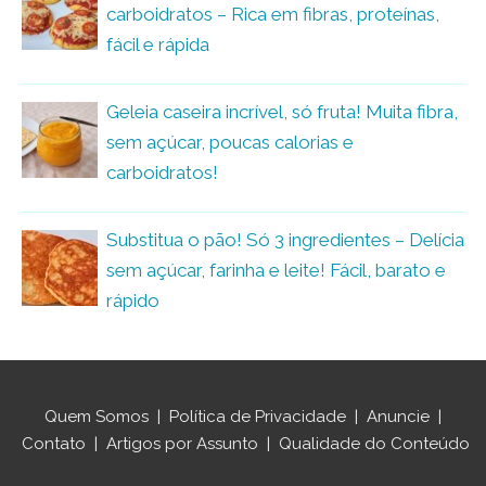
carboidratos – Rica em fibras, proteínas,
fácil e rápida
Geleia caseira incrível, só fruta! Muita fibra,
sem açúcar, poucas calorias e
carboidratos!
Substitua o pão! Só 3 ingredientes – Delícia
sem açúcar, farinha e leite! Fácil, barato e
rápido
Quem Somos
|
Política de Privacidade
|
Anuncie
|
Contato
|
Artigos por Assunto
|
Qualidade do Conteúdo