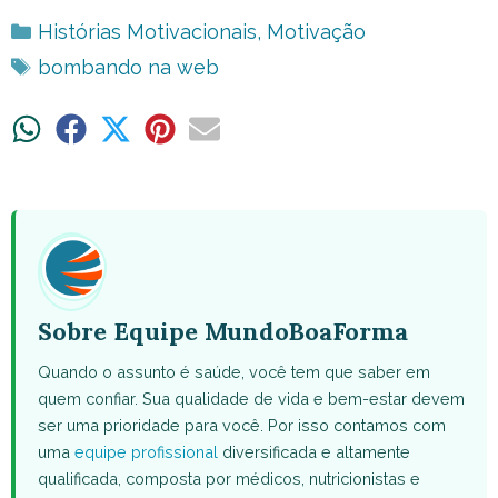
Categorias
Histórias Motivacionais
,
Motivação
Tags
bombando na web
Share
Share
Share
Share
Share
on
on
on
on
on
WhatsApp
Facebook
X
Pinterest
Email
(Twitter)
Sobre Equipe MundoBoaForma
Quando o assunto é saúde, você tem que saber em
quem confiar. Sua qualidade de vida e bem-estar devem
ser uma prioridade para você. Por isso contamos com
uma
equipe profissional
diversificada e altamente
qualificada, composta por médicos, nutricionistas e