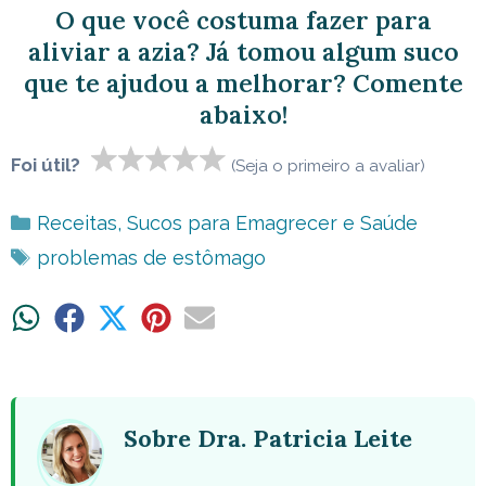
O que você costuma fazer para
aliviar a azia? Já tomou algum suco
que te ajudou a melhorar? Comente
abaixo!
Foi útil?
(Seja o primeiro a avaliar)
Categorias
Receitas
,
Sucos para Emagrecer e Saúde
Tags
problemas de estômago
Share
Share
Share
Share
Share
on
on
on
on
on
WhatsApp
Facebook
X
Pinterest
Email
(Twitter)
Sobre Dra. Patricia Leite