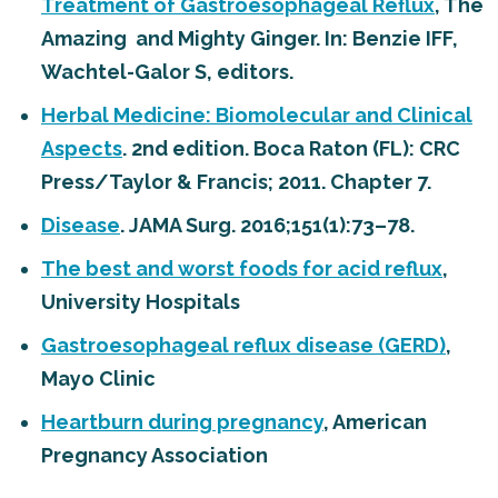
Treatment of Gastroesophageal Reflux
, The
Amazing and Mighty Ginger. In: Benzie IFF,
Wachtel-Galor S, editors.
Herbal Medicine: Biomolecular and Clinical
Aspects
. 2nd edition. Boca Raton (FL): CRC
Press/Taylor & Francis; 2011. Chapter 7.
Disease
. JAMA Surg. 2016;151(1):73–78.
The best and worst foods for acid reflux
,
University Hospitals
Gastroesophageal reflux disease (GERD)
,
Mayo Clinic
Heartburn during pregnancy
, American
Pregnancy Association