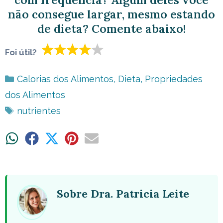
não consegue largar, mesmo estando
de dieta? Comente abaixo!
Foi útil?
Categorias
Calorias dos Alimentos
,
Dieta
,
Propriedades
dos Alimentos
Tags
nutrientes
Share
Share
Share
Share
Share
on
on
on
on
on
WhatsApp
Facebook
X
Pinterest
Email
(Twitter)
Sobre Dra. Patricia Leite