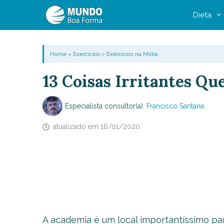
Pular
Dieta
para
o
conteúdo
Home
»
Exercícios
»
Exercícios na Mídia
13 Coisas Irritantes Q
Especialista consultor(a):
Francisco Santana
atualizado em
16/01/2020
A academia é um local importantíssimo pa