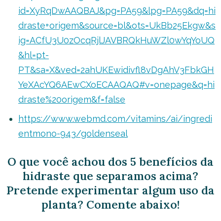
id=XyRqDwAAQBAJ&pg=PA59&lpg=PA59&dq=hi
draste+origem&source=bl&ots=UkBb25Ekgw&s
ig=ACfU3U0zOcqRjlJAVBRQkHuWZl0wYqYoUQ
&hl=pt-
PT&sa=X&ved=2ahUKEwidivfl8vDgAhV3FbkGH
YeXAcYQ6AEwCXoECAAQAQ#v=onepage&q=hi
draste%20origem&f=false
https://www.webmd.com/vitamins/ai/ingredi
entmono-943/goldenseal
O que você achou dos 5 benefícios da
hidraste que separamos acima?
Pretende experimentar algum uso da
planta? Comente abaixo!