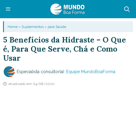
Pular
para
o
Menu
Home
»
Suplementos
»
para Saúde
conteúdo
5 Benefícios da Hidraste – O Que
é, Para Que Serve, Chá e Como
Usar
Especialista consultor(a):
Equipe MundoBoaForma
atualizado em
04/08/2020