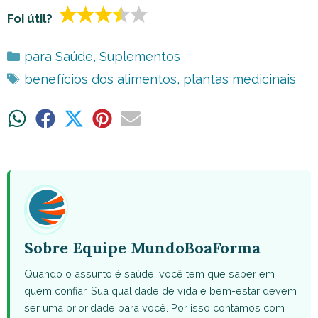
Foi útil?
Categorias
para Saúde
,
Suplementos
Tags
benefícios dos alimentos
,
plantas medicinais
Share
Share
Share
Share
Share
on
on
on
on
on
WhatsApp
Facebook
X
Pinterest
Email
(Twitter)
Sobre Equipe MundoBoaForma
Quando o assunto é saúde, você tem que saber em
quem confiar. Sua qualidade de vida e bem-estar devem
ser uma prioridade para você. Por isso contamos com