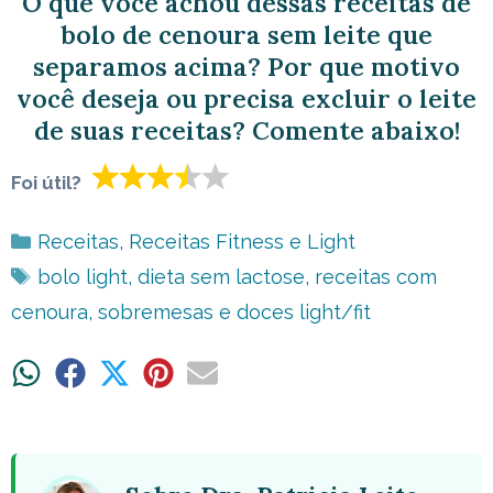
O que você achou dessas receitas de
bolo de cenoura sem leite que
separamos acima? Por que motivo
você deseja ou precisa excluir o leite
de suas receitas? Comente abaixo!
Foi útil?
Categorias
Receitas
,
Receitas Fitness e Light
Tags
bolo light
,
dieta sem lactose
,
receitas com
cenoura
,
sobremesas e doces light/fit
Share
Share
Share
Share
Share
on
on
on
on
on
WhatsApp
Facebook
X
Pinterest
Email
(Twitter)