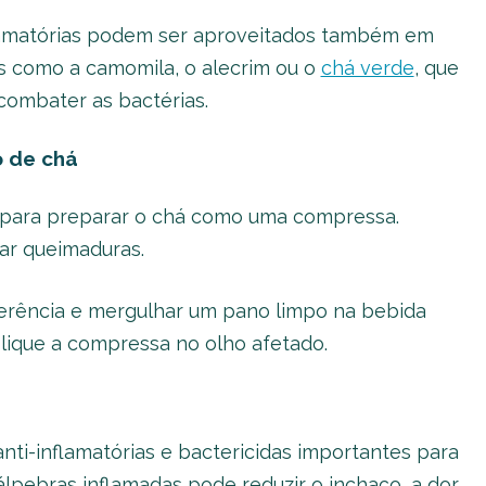
lamatórias podem ser aproveitados também em
s como a camomila, o alecrim ou o
chá verde
, que
combater as bactérias.
 de chá
 para preparar o chá como uma compressa.
ar queimaduras.
ferência e mergulhar um pano limpo na bebida
lique a compressa no olho afetado.
ti-inflamatórias e bactericidas importantes para
pálpebras inflamadas pode reduzir o inchaço, a dor