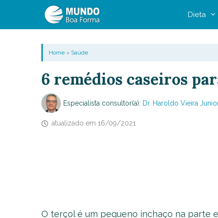
Pular
Dieta
para
o
conteúdo
Home
»
Saúde
6 remédios caseiros par
Especialista consultor(a):
Dr. Haroldo Vieira Junio
atualizado em
16/09/2021
O terçol é um pequeno inchaço na parte e