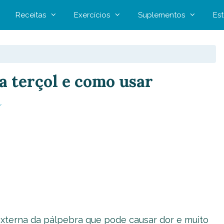
Receitas
Exercícios
Suplementos
Est
a terçol e como usar
r
xterna da pálpebra que pode causar dor e muito