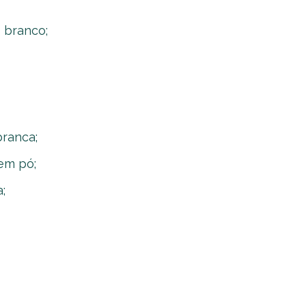
 branco;
branca;
em pó;
;