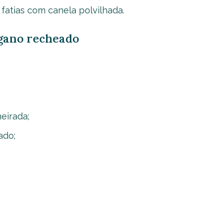
fatias com canela polvilhada.
egano recheado
eirada;
ado;