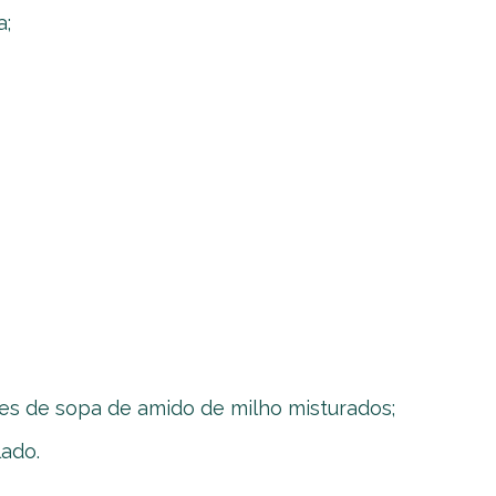
a;
res de sopa de amido de milho misturados;
lado.