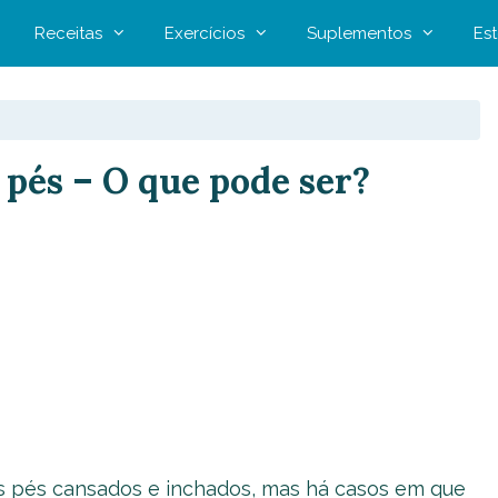
Receitas
Exercícios
Suplementos
Est
 pés – O que pode ser?
s pés cansados e inchados, mas há casos em que