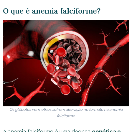
O que é anemia falciforme?
Os glóbulos vermelhos sofrem alteração no formato na anemia
falciforme
A anemia falciforme é uma doença
genética e