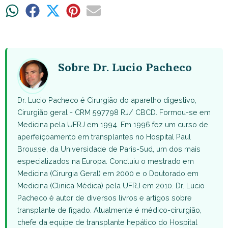
Share
Share
Share
Share
Share
on
on
on
on
on
WhatsApp
Facebook
X
Pinterest
Email
(Twitter)
Sobre Dr. Lucio Pacheco
Dr. Lucio Pacheco é Cirurgião do aparelho digestivo,
Cirurgião geral - CRM 597798 RJ/ CBCD. Formou-se em
Medicina pela UFRJ em 1994. Em 1996 fez um curso de
aperfeiçoamento em transplantes no Hospital Paul
Brousse, da Universidade de Paris-Sud, um dos mais
especializados na Europa. Concluiu o mestrado em
Medicina (Cirurgia Geral) em 2000 e o Doutorado em
Medicina (Clinica Médica) pela UFRJ em 2010. Dr. Lucio
Pacheco é autor de diversos livros e artigos sobre
transplante de fígado. Atualmente é médico-cirurgião,
chefe da equipe de transplante hepático do Hospital