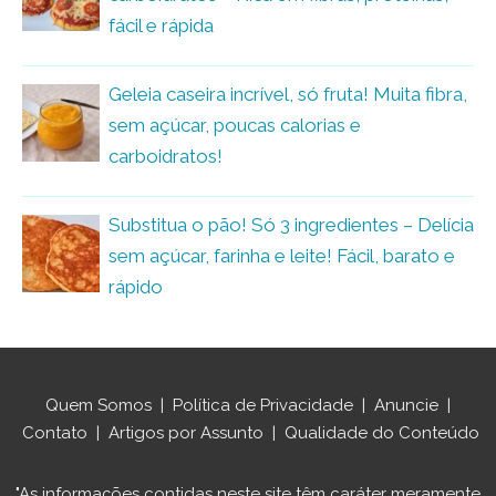
fácil e rápida
Geleia caseira incrível, só fruta! Muita fibra,
sem açúcar, poucas calorias e
carboidratos!
Substitua o pão! Só 3 ingredientes – Delícia
sem açúcar, farinha e leite! Fácil, barato e
rápido
Quem Somos
|
Política de Privacidade
|
Anuncie
|
Contato
|
Artigos por Assunto
|
Qualidade do Conteúdo
"As informações contidas neste site têm caráter meramente