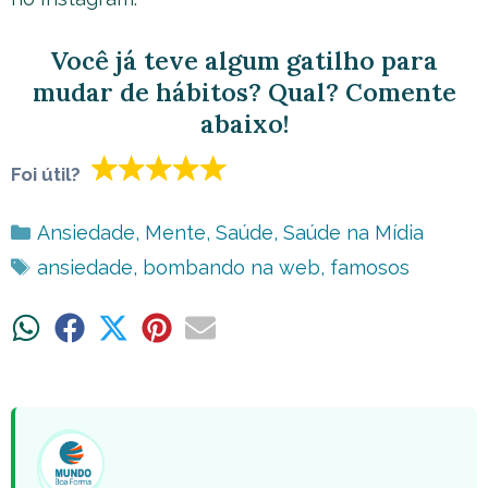
Você já teve algum gatilho para
mudar de hábitos? Qual? Comente
abaixo!
Foi útil?
Categorias
Ansiedade
,
Mente
,
Saúde
,
Saúde na Mídia
Tags
ansiedade
,
bombando na web
,
famosos
Share
Share
Share
Share
Share
on
on
on
on
on
WhatsApp
Facebook
X
Pinterest
Email
(Twitter)