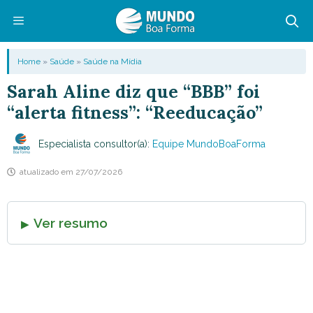
Pular
para
o
Menu
Home
»
Saúde
»
Saúde na Mídia
conteúdo
Sarah Aline diz que “BBB” foi
“alerta fitness”: “Reeducação”
Especialista consultor(a):
Equipe MundoBoaForma
atualizado em
27/07/2026
Ver resumo