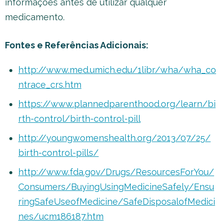
informações antes de utilizar qualquer
medicamento.
Fontes e Referências Adicionais:
http://www.med.umich.edu/1libr/wha/wha_co
ntrace_crs.htm
https://www.plannedparenthood.org/learn/bi
rth-control/birth-control-pill
http://youngwomenshealth.org/2013/07/25/
birth-control-pills/
http://www.fda.gov/Drugs/ResourcesForYou/
Consumers/BuyingUsingMedicineSafely/Ensu
ringSafeUseofMedicine/SafeDisposalofMedici
nes/ucm186187.htm