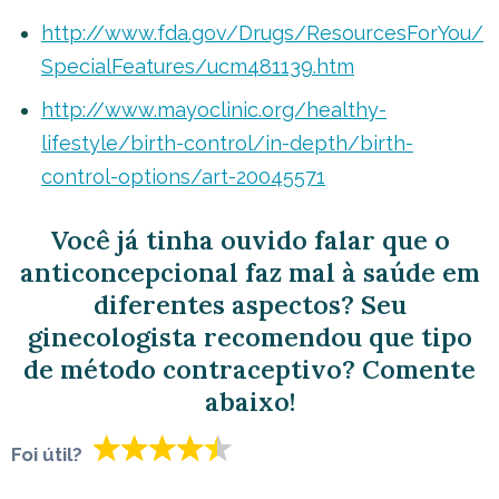
http://www.fda.gov/Drugs/ResourcesForYou/
SpecialFeatures/ucm481139.htm
http://www.mayoclinic.org/healthy-
lifestyle/birth-control/in-depth/birth-
control-options/art-20045571
Você já tinha ouvido falar que o
anticoncepcional faz mal à saúde em
diferentes aspectos? Seu
ginecologista recomendou que tipo
de método contraceptivo? Comente
abaixo!
Foi útil?