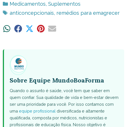
Categorias
Medicamentos
,
Suplementos
Tags
anticoncepcionais
,
remédios para emagrecer
Share
Share
Share
Share
Share
on
on
on
on
on
WhatsApp
Facebook
X
Pinterest
Email
(Twitter)
Sobre Equipe MundoBoaForma
Quando o assunto é saúde, você tem que saber em
quem confiar. Sua qualidade de vida e bem-estar devem
ser uma prioridade para você. Por isso contamos com
uma
equipe profissional
diversificada e altamente
qualificada, composta por médicos, nutricionistas e
profissionais de educação física. Nosso objetivo é