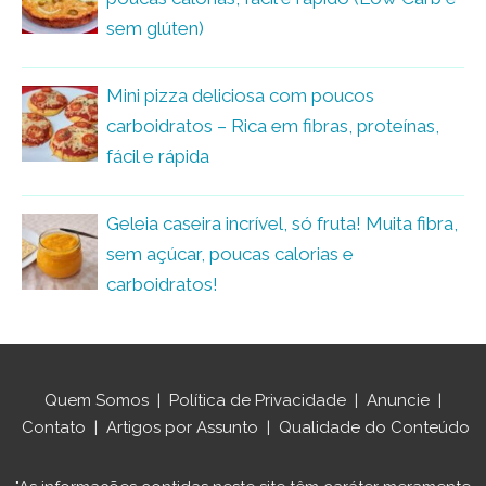
sem glúten)
Mini pizza deliciosa com poucos
carboidratos – Rica em fibras, proteínas,
fácil e rápida
Geleia caseira incrível, só fruta! Muita fibra,
sem açúcar, poucas calorias e
carboidratos!
Quem Somos
|
Política de Privacidade
|
Anuncie
|
Contato
|
Artigos por Assunto
|
Qualidade do Conteúdo