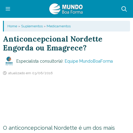
Pular
para
o
Menu
Home
»
Suplementos
»
Medicamentos
conteúdo
Anticoncepcional Nordette
Engorda ou Emagrece?
Especialista consultor(a):
Equipe MundoBoaForma
atualizado em
03/06/2016
O anticoncepcional Nordette é um dos mais