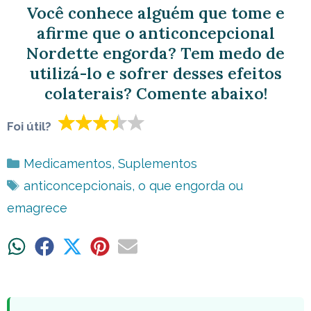
Você conhece alguém que tome e
afirme que o anticoncepcional
Nordette engorda? Tem medo de
utilizá-lo e sofrer desses efeitos
colaterais? Comente abaixo!
Foi útil?
Categorias
Medicamentos
,
Suplementos
Tags
anticoncepcionais
,
o que engorda ou
emagrece
Share
Share
Share
Share
Share
on
on
on
on
on
WhatsApp
Facebook
X
Pinterest
Email
(Twitter)