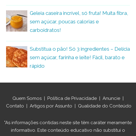
Geleia caseira incrível, só fruta! Muita fibra,
sem açúcar, poucas calorias e
carboidratos!
Substitua o pão! Só 3 ingredientes – Delícia
sem açúcar, farinha e leite! Fácil, barato e
rápido
Quem Somos
|
Política de Privacidade
|
Anuncie
|
Contato
|
Artigos por Assunto
|
Qualidade do Conteúdo
"As informações contidas neste site têm caráter meramente
informativo. Este conteúdo educativo não substitui o