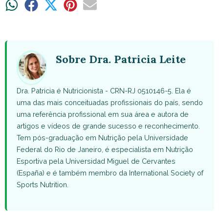
Share
Share
Share
Share
Share
on
on
on
on
on
WhatsApp
Facebook
X
Pinterest
Email
(Twitter)
Sobre Dra. Patricia Leite
Dra. Patricia é Nutricionista - CRN-RJ 0510146-5. Ela é
uma das mais conceituadas profissionais do país, sendo
uma referência profissional em sua área e autora de
artigos e vídeos de grande sucesso e reconhecimento.
Tem pós-graduação em Nutrição pela Universidade
Federal do Rio de Janeiro, é especialista em Nutrição
Esportiva pela Universidad Miguel de Cervantes
(España) e é também membro da International Society of
Sports Nutrition.