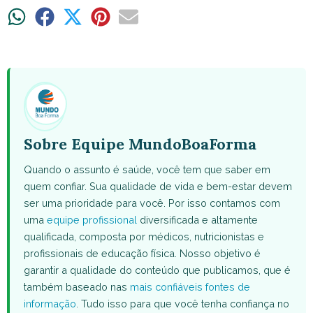
Share
Share
Share
Share
Share
on
on
on
on
on
WhatsApp
Facebook
X
Pinterest
Email
(Twitter)
Sobre Equipe MundoBoaForma
Quando o assunto é saúde, você tem que saber em
quem confiar. Sua qualidade de vida e bem-estar devem
ser uma prioridade para você. Por isso contamos com
uma
equipe profissional
diversificada e altamente
qualificada, composta por médicos, nutricionistas e
profissionais de educação física. Nosso objetivo é
garantir a qualidade do conteúdo que publicamos, que é
também baseado nas
mais confiáveis fontes de
informação
. Tudo isso para que você tenha confiança no