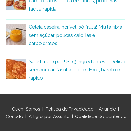
carboidratos – Rica em fibras, proteínas,
fácil e rápida
Geleia caseira incrível, só fruta! Muita fibra,
sem açúcar, poucas calorias e
carboidratos!
Substitua o pão! Só 3 ingredientes – Delícia
sem açúcar, farinha e leite! Fácil, barato e
rápido
Quem Somos
|
Política de Privacidade
|
Anuncie
|
Contato
|
Artigos por Assunto
|
Qualidade do Conteúdo