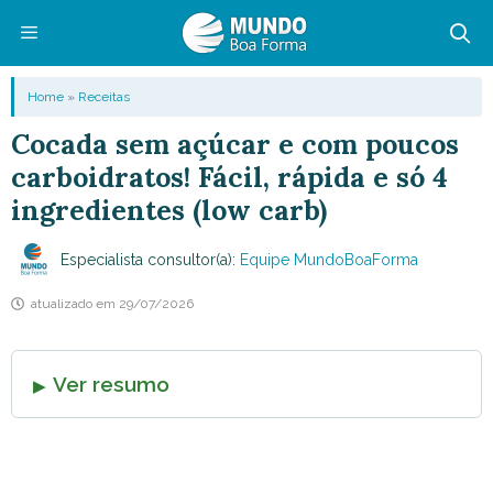
Pular
para
o
Menu
Home
»
Receitas
conteúdo
Cocada sem açúcar e com poucos
carboidratos! Fácil, rápida e só 4
ingredientes (low carb)
Especialista consultor(a):
Equipe MundoBoaForma
atualizado em
29/07/2026
Ver resumo