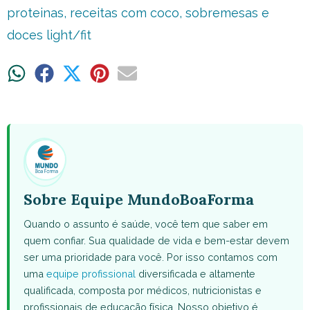
proteinas
,
receitas com coco
,
sobremesas e
doces light/fit
Share
Share
Share
Share
Share
on
on
on
on
on
WhatsApp
Facebook
X
Pinterest
Email
(Twitter)
Sobre Equipe MundoBoaForma
Quando o assunto é saúde, você tem que saber em
quem confiar. Sua qualidade de vida e bem-estar devem
ser uma prioridade para você. Por isso contamos com
uma
equipe profissional
diversificada e altamente
qualificada, composta por médicos, nutricionistas e
profissionais de educação física. Nosso objetivo é