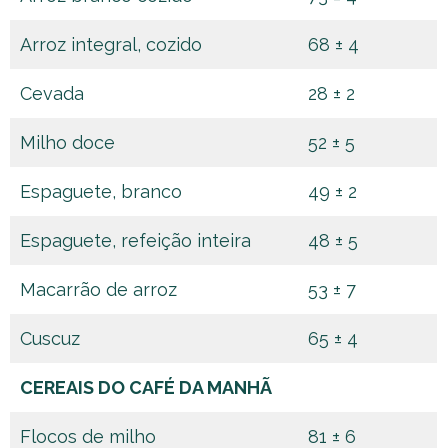
Arroz integral, cozido
68 ± 4
Cevada
28 ± 2
Milho doce
52 ± 5
Espaguete, branco
49 ± 2
Espaguete, refeição inteira
48 ± 5
Macarrão de arroz
53 ± 7
Cuscuz
65 ± 4
CEREAIS DO CAFÉ DA MANHÃ
Flocos de milho
81 ± 6