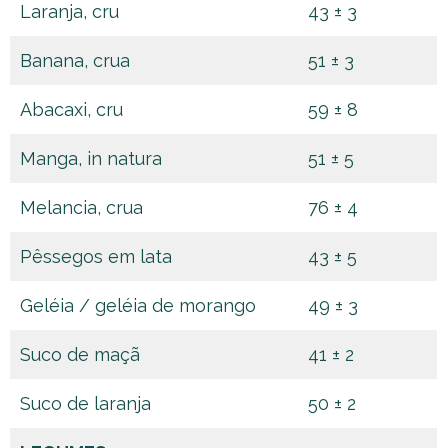
Laranja, cru
43 ± 3
Banana, crua
51 ± 3
Abacaxi, cru
59 ± 8
Manga, in natura
51 ± 5
Melancia, crua
76 ± 4
Pêssegos em lata
43 ± 5
Geléia / geléia de morango
49 ± 3
Suco de maçã
41 ± 2
Suco de laranja
50 ± 2