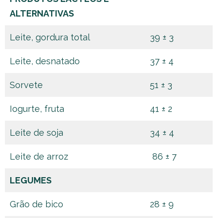
ALTERNATIVAS
Leite, gordura total
39 ± 3
Leite, desnatado
37 ± 4
Sorvete
51 ± 3
Iogurte, fruta
41 ± 2
Leite de soja
34 ± 4
Leite de arroz
86 ± 7
LEGUMES
Grão de bico
28 ± 9