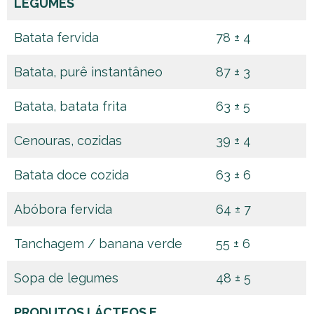
LEGUMES
Batata fervida
78 ± 4
Batata, purê instantâneo
87 ± 3
Batata, batata frita
63 ± 5
Cenouras, cozidas
39 ± 4
Batata doce cozida
63 ± 6
Abóbora fervida
64 ± 7
Tanchagem / banana verde
55 ± 6
Sopa de legumes
48 ± 5
PRODUTOS LÁCTEOS E