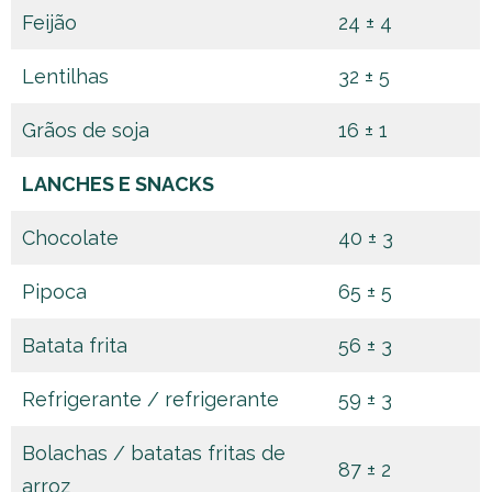
Feijão
24 ± 4
Lentilhas
32 ± 5
Grãos de soja
16 ± 1
LANCHES E SNACKS
Chocolate
40 ± 3
Pipoca
65 ± 5
Batata frita
56 ± 3
Refrigerante / refrigerante
59 ± 3
Bolachas / batatas fritas de
87 ± 2
arroz