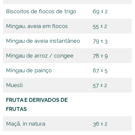
Biscoitos de flocos de trigo
69 ± 2
Mingau, aveia em flocos
55 ± 2
Mingau de aveia instantâneo
79 ± 3
Mingau de arroz / congee
78 ± 9
Mingau de painço
67 ± 5
Muesli
57 ± 2
FRUTA E DERIVADOS DE
FRUTAS
Maçã, in natura
36 ± 2