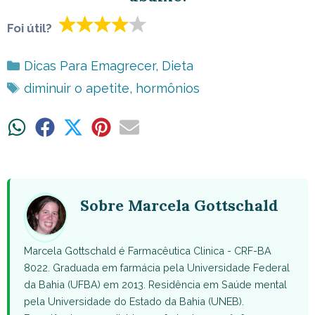
Foi útil?
Categorias
Dicas Para Emagrecer
,
Dieta
Tags
diminuir o apetite
,
hormônios
Share
Share
Share
Share
Share
on
on
on
on
on
WhatsApp
Facebook
X
Pinterest
Email
(Twitter)
Sobre Marcela Gottschald
Marcela Gottschald é Farmacêutica Clinica - CRF-BA
8022. Graduada em farmácia pela Universidade Federal
da Bahia (UFBA) em 2013. Residência em Saúde mental
pela Universidade do Estado da Bahia (UNEB).