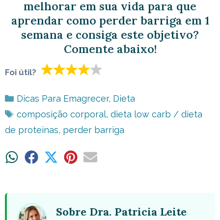
melhorar em sua vida para que
aprendar como perder barriga em 1
semana e consiga este objetivo?
Comente abaixo!
Foi útil?
Categorias
Dicas Para Emagrecer
,
Dieta
Tags
composição corporal
,
dieta low carb / dieta
de proteinas
,
perder barriga
Share
Share
Share
Share
Share
on
on
on
on
on
WhatsApp
Facebook
X
Pinterest
Email
(Twitter)
Sobre Dra. Patricia Leite