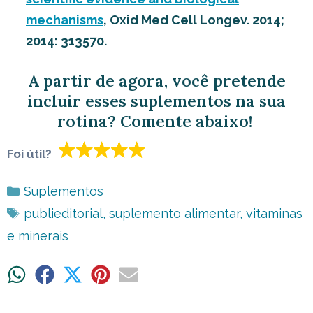
mechanisms
, Oxid Med Cell Longev. 2014;
2014: 313570.
A partir de agora, você pretende
incluir esses suplementos na sua
rotina? Comente abaixo!
Foi útil?
Categorias
Suplementos
Tags
publieditorial
,
suplemento alimentar
,
vitaminas
e minerais
Share
Share
Share
Share
Share
on
on
on
on
on