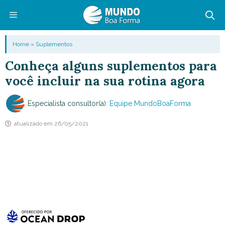
Pular
para
o
Menu
Home
»
Suplementos
conteúdo
Conheça alguns suplementos para
você incluir na sua rotina agora
Especialista consultor(a):
Equipe MundoBoaForma
atualizado em
26/05/2021