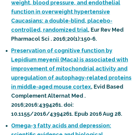
weight, blood pressure, and endothelial
function in overweight hypertensive
Caucasians: a double-blind, placebo-
controlled, randomized trial
, Eur Rev Med
Pharmacol Sci . 2016;20(1):150-6.
Preservation of cognitive function by
Lepidium meyenii (Maca) is associated with
improvement of mitochondrial activity and
upregulation of autophagy-related proteins
in middle-aged mouse cortex
, Evid Based
Complement Alternat Med .
2016;2016:4394261. doi:
10.1155/2016/4394261. Epub 2016 Aug 28.
Omega-3 fatty acids and depression:
scientific evidence and biological