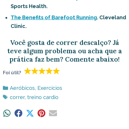
Sports Health.
The Benefits of Barefoot Running
. Cleveland
Clinic.
Você gosta de correr descalço? Já
teve algum problema ou acha que a
prática faz bem? Comente abaixo!
Foi útil?
Categorias
Aeróbicos
,
Exercícios
Tags
correr
,
treino cardio
Share
Share
Share
Share
Share
on
on
on
on
on