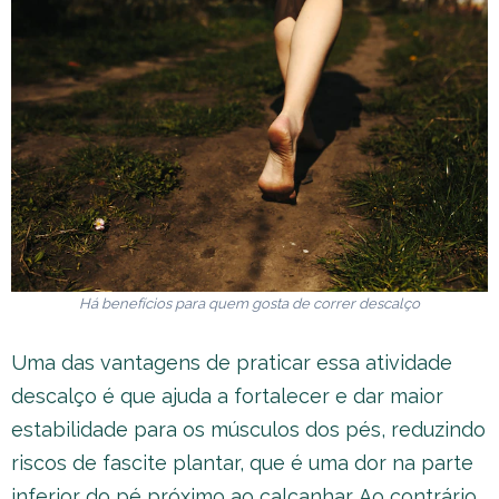
Há benefícios para quem gosta de correr descalço
Uma das vantagens de praticar essa atividade
descalço é que ajuda a fortalecer e dar maior
estabilidade para os músculos dos pés, reduzindo
riscos de fascite plantar, que é uma dor na parte
inferior do pé próximo ao calcanhar. Ao contrário