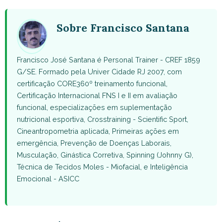
WhatsApp
Facebook
X
Pinterest
Email
(Twitter)
Sobre Francisco Santana
Francisco José Santana é Personal Trainer - CREF 1859
G/SE. Formado pela Univer Cidade RJ 2007, com
certificação CORE360º treinamento funcional,
Certificação Internacional FNS I e II em avaliação
funcional, especializações em suplementação
nutricional esportiva, Crosstraining - Scientific Sport,
Cineantropometria aplicada, Primeiras ações em
emergência, Prevenção de Doenças Laborais,
Musculação, Ginástica Corretiva, Spinning (Johnny G),
Técnica de Tecidos Moles - Miofacial, e Inteligência
Emocional - ASICC