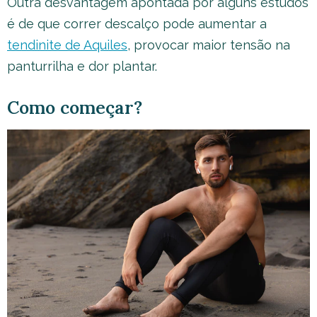
Outra desvantagem apontada por alguns estudos
é de que correr descalço pode aumentar a
tendinite de Aquiles
, provocar maior tensão na
panturrilha e dor plantar.
Como começar?