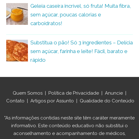
Geleia caseira incrível, só fruta! Muita fibra,
sem açúcar, poucas calorias e
carboidratos!
Substitua o pão! Só 3 ingredientes – Delícia
sem açúcar, farinha e leite! Fácil, barato e
rápido
Quem Somos
|
Política de Privacidade
|
Anuncie
|
Contato
|
Artigos por Assunto
|
Qualidade do Conteúdo
"As informações contidas neste site têm caráter meramente
informativo. Este conteúdo educativo não substitui o
aconselhamento e acompanhamento de médicos,