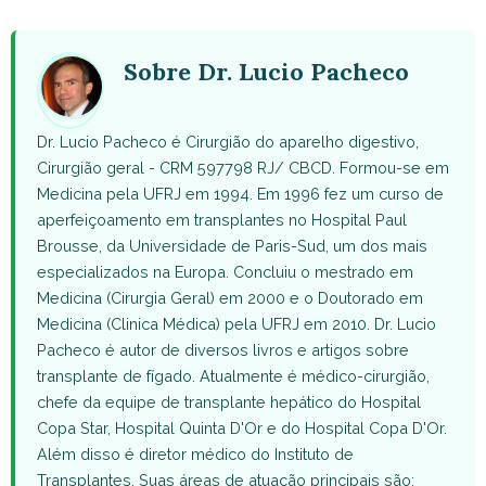
WhatsApp
Facebook
X
Pinterest
Email
(Twitter)
Sobre Dr. Lucio Pacheco
Dr. Lucio Pacheco é Cirurgião do aparelho digestivo,
Cirurgião geral - CRM 597798 RJ/ CBCD. Formou-se em
Medicina pela UFRJ em 1994. Em 1996 fez um curso de
aperfeiçoamento em transplantes no Hospital Paul
Brousse, da Universidade de Paris-Sud, um dos mais
especializados na Europa. Concluiu o mestrado em
Medicina (Cirurgia Geral) em 2000 e o Doutorado em
Medicina (Clinica Médica) pela UFRJ em 2010. Dr. Lucio
Pacheco é autor de diversos livros e artigos sobre
transplante de fígado. Atualmente é médico-cirurgião,
chefe da equipe de transplante hepático do Hospital
Copa Star, Hospital Quinta D'Or e do Hospital Copa D'Or.
Além disso é diretor médico do Instituto de
Transplantes. Suas áreas de atuação principais são: