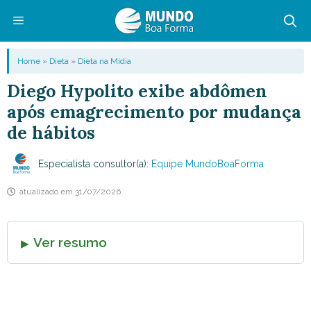
Pular
para
o
Menu
Home
»
Dieta
»
Dieta na Mídia
conteúdo
Diego Hypolito exibe abdômen
após emagrecimento por mudança
de hábitos
Especialista consultor(a):
Equipe MundoBoaForma
atualizado em
31/07/2026
Ver resumo