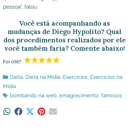
pessoa”, falou.
Você está acompanhando as
mudanças de Diego Hypolito? Qual
dos procedimentos realizados por ele
você também faria? Comente abaixo!
Foi útil?
Categorias
Dieta
,
Dieta na Mídia
,
Exercícios
,
Exercícios na
Mídia
Tags
bombando na web
,
emagrecimento
,
famosos
Share
Share
Share
Share
Share
on
on
on
on
on
WhatsApp
Facebook
X
Pinterest
Email