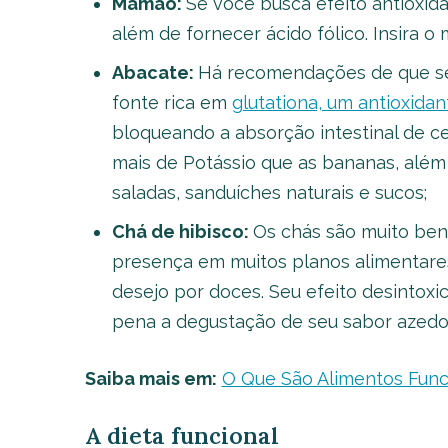
Mamão:
Se você busca efeito antioxi
além de fornecer ácido fólico. Insira o
Abacate:
Há recomendações de que se
fonte rica em
glutationa, um antioxidan
bloqueando a absorção intestinal de c
mais de Potássio que as bananas, além
saladas, sanduíches naturais e sucos;
Chá de hibisco:
Os chás são muito bené
presença em muitos planos alimentares.
desejo por doces. Seu efeito desintoxi
pena a degustação de seu sabor azedo
Saiba mais em:
O Que São Alimentos Func
A dieta funcional