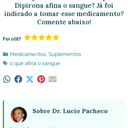
Dipirona afina o sangue? Já foi
indicado a tomar esse medicamento?
Comente abaixo!
Foi útil?
Categorias
Medicamentos
,
Suplementos
Tags
o que afina o sangue
Share
Share
Share
Share
Share
on
on
on
on
on
WhatsApp
Facebook
X
Pinterest
Email
(Twitter)
Sobre Dr. Lucio Pacheco