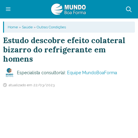
Pular
para
o
Menu
Home
»
Saúde
»
Outras Condições
conteúdo
Estudo descobre efeito colateral
bizarro do refrigerante em
homens
Especialista consultor(a):
Equipe MundoBoaForma
atualizado em
22/03/2023