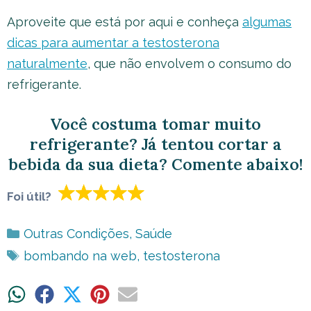
Aproveite que está por aqui e conheça
algumas
dicas para aumentar a testosterona
naturalmente
, que não envolvem o consumo do
refrigerante.
Você costuma tomar muito
refrigerante? Já tentou cortar a
bebida da sua dieta? Comente abaixo!
Foi útil?
Categorias
Outras Condições
,
Saúde
Tags
bombando na web
,
testosterona
Share
Share
Share
Share
Share