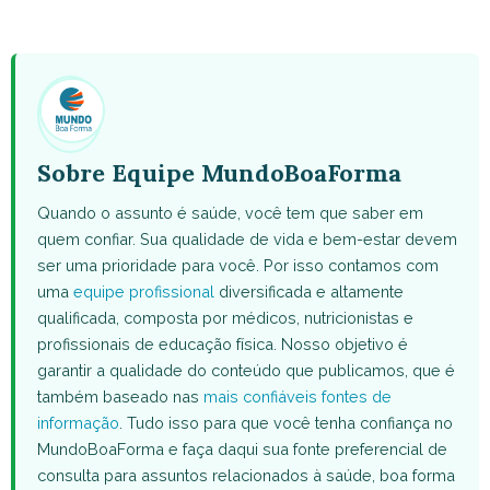
on
on
on
on
on
WhatsApp
Facebook
X
Pinterest
Email
(Twitter)
Sobre Equipe MundoBoaForma
Quando o assunto é saúde, você tem que saber em
quem confiar. Sua qualidade de vida e bem-estar devem
ser uma prioridade para você. Por isso contamos com
uma
equipe profissional
diversificada e altamente
qualificada, composta por médicos, nutricionistas e
profissionais de educação física. Nosso objetivo é
garantir a qualidade do conteúdo que publicamos, que é
também baseado nas
mais confiáveis fontes de
informação
. Tudo isso para que você tenha confiança no
MundoBoaForma e faça daqui sua fonte preferencial de
consulta para assuntos relacionados à saúde, boa forma