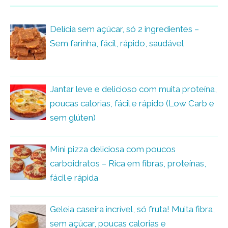
Delícia sem açúcar, só 2 ingredientes –
Sem farinha, fácil, rápido, saudável
Jantar leve e delicioso com muita proteína,
poucas calorias, fácil e rápido (Low Carb e
sem glúten)
Mini pizza deliciosa com poucos
carboidratos – Rica em fibras, proteínas,
fácil e rápida
Geleia caseira incrível, só fruta! Muita fibra,
sem açúcar, poucas calorias e