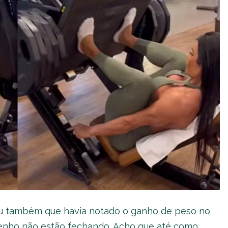
u também que havia notado o ganho de peso no
tenho não estão fechando. Acho que até como