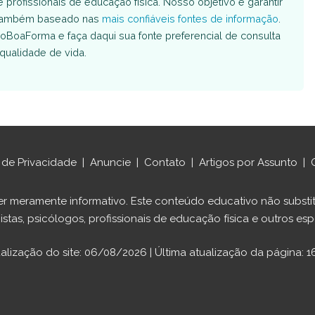
e profissionais de educação física. Nosso objetivo é garantir
é também baseado nas
mais confiáveis fontes de informação
.
oBoaForma e faça daqui sua fonte preferencial de consulta
qualidade de vida.
a de Privacidade
|
Anuncie
|
Contato
|
Artigos por Assunto
|
ráter meramente informativo. Este conteúdo educativo não sub
istas, psicólogos, profissionais de educação física e outros espe
ualização do site: 06/08/2026 | Última atualização da página: 