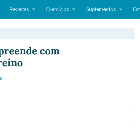
Receitas
Exercícios
Suplementos
Est
preende com
reino
a