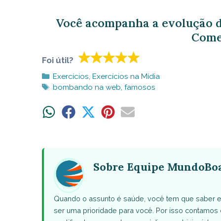
Você acompanha a evolução 
Come
Foi útil?
Categorias
Exercícios
,
Exercícios na Mídia
Tags
bombando na web
,
famosos
Share
Share
Share
Share
Share
on
on
on
on
on
WhatsApp
Facebook
X
Pinterest
Email
(Twitter)
Sobre Equipe MundoBo
Quando o assunto é saúde, você tem que saber e
ser uma prioridade para você. Por isso contamo