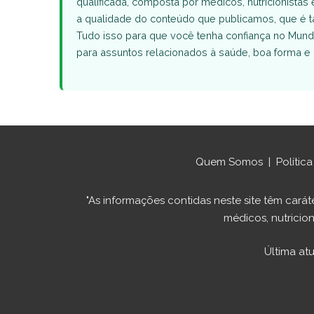
qualificada, composta por médicos, nutricionistas 
a qualidade do conteúdo que publicamos, que 
Tudo isso para que você tenha confiança no Mund
para assuntos relacionados à saúde, boa forma e 
Quem Somos
|
Polític
"As informações contidas neste site têm ca
médicos, nutricion
Última at