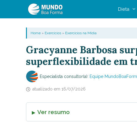
Pular
Dieta
para
o
conteúdo
Home
»
Exercícios
»
Exercícios na Mídia
Gracyanne Barbosa sur
superflexibilidade em t
Especialista consultor(a):
Equipe MundoBoaForm
atualizado em
16/07/2026
Ver resumo