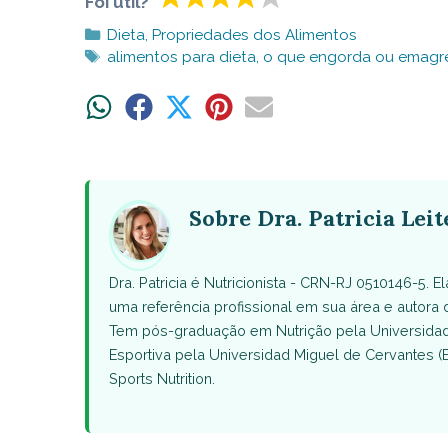
Foi útil?
Categorias
Dieta
,
Propriedades dos Alimentos
Tags
alimentos para dieta
,
o que engorda ou emagr
Share
Share
Share
Share
Share
on
on
on
on
on
WhatsApp
Facebook
X
Pinterest
Email
(Twitter)
Sobre Dra. Patricia Leit
Dra. Patricia é Nutricionista - CRN-RJ 0510146-5. 
uma referência profissional em sua área e autora
Tem pós-graduação em Nutrição pela Universidade
Esportiva pela Universidad Miguel de Cervantes (
Sports Nutrition.