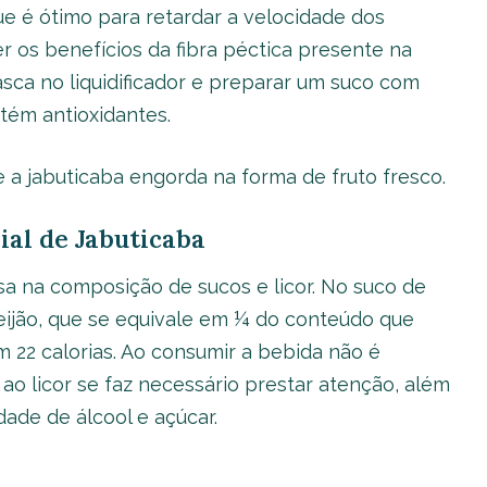
que é ótimo para retardar a velocidade dos
r os benefícios da fibra péctica presente na
sca no liquidificador e preparar um suco com
tém antioxidantes.
 a jabuticaba engorda na forma de fruto fresco.
ial de Jabuticaba
sa na composição de sucos e licor. No suco de
eijão, que se equivale em ¼ do conteúdo que
m 22 calorias. Ao consumir a bebida não é
ao licor se faz necessário prestar atenção, além
dade de álcool e açúcar.