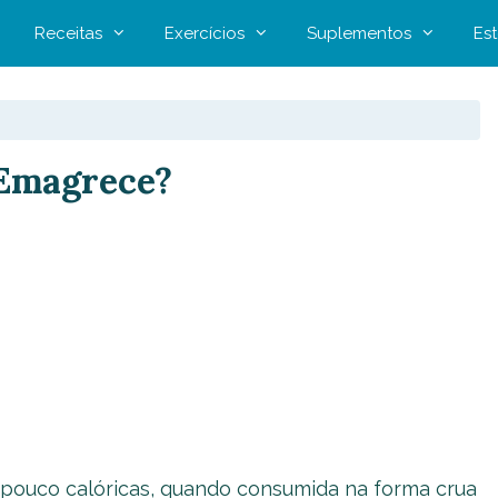
Receitas
Exercícios
Suplementos
Est
 Emagrece?
pouco calóricas, quando consumida na forma crua