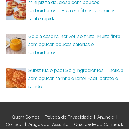
Mini pizza deliciosa com poucos
carboidratos – Rica em fibras, proteínas,
fácil e rápida
Geleia caseira incrível, só fruta! Muita fibra,
sem açúcar, poucas calorias e
carboidratos!
Substitua o pão! Só 3 ingredientes – Delícia
sem açúcar, farinha e leite! Fácil, barato e
rápido
Quem Somos
|
Política de Privacidade
|
Anuncie
|
Contato
|
Artigos por Assunto
|
Qualidade do Conteúdo