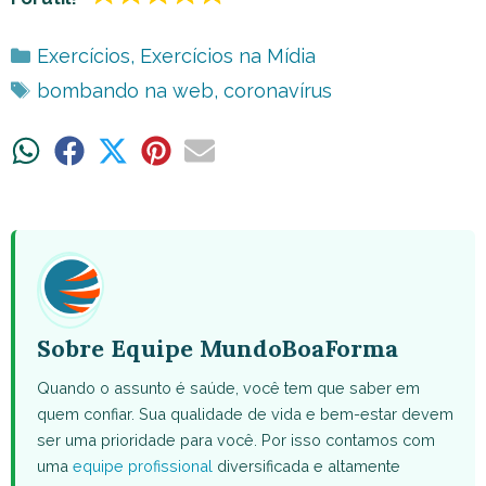
Categorias
Exercícios
,
Exercícios na Mídia
Tags
bombando na web
,
coronavírus
Share
Share
Share
Share
Share
on
on
on
on
on
WhatsApp
Facebook
X
Pinterest
Email
(Twitter)
Sobre Equipe MundoBoaForma
Quando o assunto é saúde, você tem que saber em
quem confiar. Sua qualidade de vida e bem-estar devem
ser uma prioridade para você. Por isso contamos com
uma
equipe profissional
diversificada e altamente